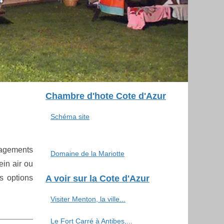
Chambre d'hote Cote d'Azur
Schéma site
nagements
Domaine de la Mariotte
ein air ou
s options
A voir sur la Cote d'Azur
Visiter Menton, la ville...
Le Fort Carré à Antibes,...