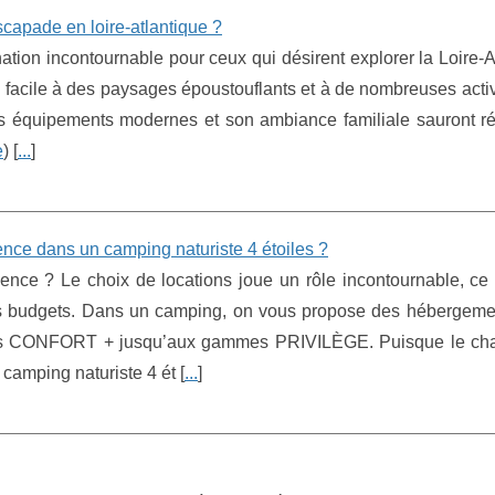
scapade en loire-atlantique ?
ion incontournable pour ceux qui désirent explorer la Loire-At
ès facile à des paysages époustouflants et à de nombreuses acti
es équipements modernes et son ambiance familiale sauront r
e
) [
...
]
ence dans un camping naturiste 4 étoiles ?
ce ? Le choix de locations joue un rôle incontournable, ce 
es budgets. Dans un camping, on vous propose des hébergemen
ns CONFORT + jusqu’aux gammes PRIVILÈGE. Puisque le chal
camping naturiste 4 ét [
...
]