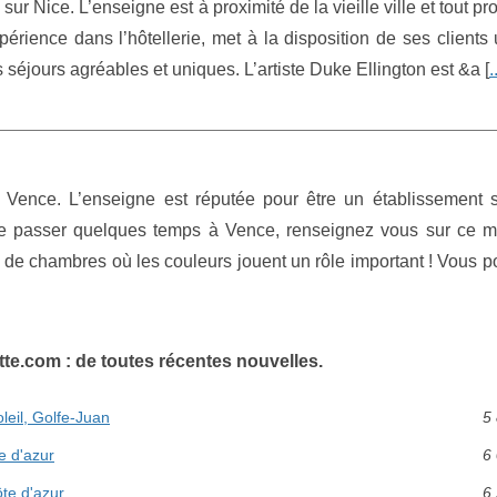
 sur Nice. L’enseigne est à proximité de la vieille ville et tout pr
périence dans l’hôtellerie, met à la disposition de ses clients
s séjours agréables et uniques. L’artiste Duke Ellington est &a [
.
à Vence. L’enseigne est réputée pour être un établissement s
 de passer quelques temps à Vence, renseignez vous sur ce m
é de chambres où les couleurs jouent un rôle important ! Vous 
e.com : de toutes récentes nouvelles.
oleil, Golfe-Juan
5 
te d'azur
6 
ôte d'azur
6 