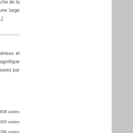
oche de la
 une large
..
]
érieux et
agnifique
pouvez par
808 visites
000 visites
286 visites