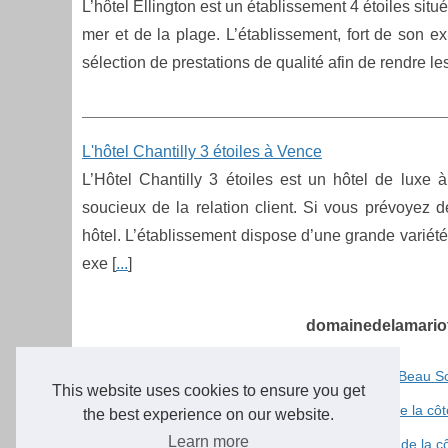
L’hôtel Ellington est un établissement 4 étoiles situé
mer et de la plage. L’établissement, fort de son ex
sélection de prestations de qualité afin de rendre le
L'hôtel Chantilly 3 étoiles à Vence
L’Hôtel Chantilly 3 étoiles est un hôtel de luxe 
soucieux de la relation client. Si vous prévoyez
hôtel. L’établissement dispose d’une grande variét
exe [
...
]
domainedelamariott
01/9/2016
Séjourner à l'hôtel 3 étoiles le Beau S
This website uses cookies to ensure you get
31/8/2016
Visiter Menton, la ville Jardin de la cô
the best experience on our website.
Learn more
30/8/2016
Le Fort Carré à Antibes, joyau de la c