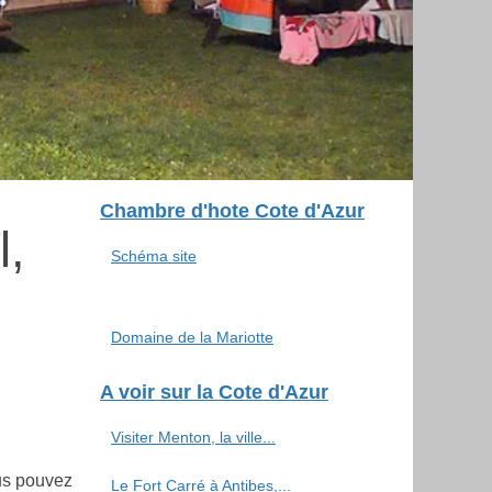
Chambre d'hote Cote d'Azur
l,
Schéma site
Domaine de la Mariotte
A voir sur la Cote d'Azur
Visiter Menton, la ville...
ous pouvez
Le Fort Carré à Antibes,...